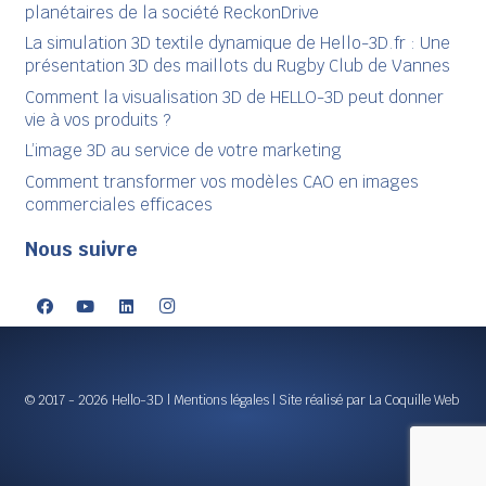
planétaires de la société ReckonDrive
La simulation 3D textile dynamique de Hello-3D.fr : Une
présentation 3D des maillots du Rugby Club de Vannes
Comment la visualisation 3D de HELLO-3D peut donner
vie à vos produits ?
L’image 3D au service de votre marketing
Comment transformer vos modèles CAO en images
commerciales efficaces
Nous suivre
© 2017 - 2026 Hello-3D |
Mentions légales
| Site réalisé par
La Coquille Web